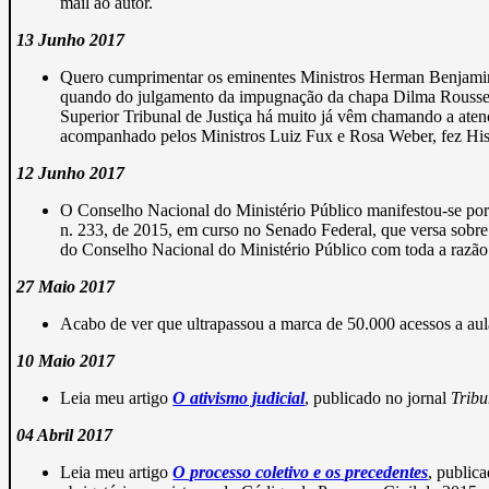
mail ao autor.
13 Junho 2017
Quero cumprimentar os eminentes Ministros Herman Benjamin, L
quando do julgamento da impugnação da chapa Dilma Rousseff
Superior Tribunal de Justiça há muito já vêm chamando a aten
acompanhado pelos Ministros Luiz Fux e Rosa Weber, fez Histó
12 Junho 2017
O Conselho Nacional do Ministério Público manifestou-se por
n. 233, de 2015, em curso no Senado Federal, que versa sobre o
do Conselho Nacional do Ministério Público com toda a razão ap
27 Maio 2017
Acabo de ver que ultrapassou a marca de 50.000 acessos a aul
10 Maio 2017
Leia meu artigo
O ativismo judicial
, publicado no jornal
Tribu
04 Abril 2017
Leia meu artigo
O processo coletivo e os precedentes
, public