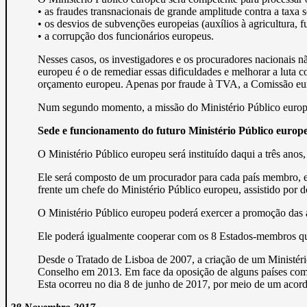
• as fraudes transnacionais de grande amplitude contra a taxa 
• os desvios de subvenções europeias (auxílios à agricultura, fu
• a corrupção dos funcionários europeus.
Nesses casos, os investigadores e os procuradores nacionais n
europeu é o de remediar essas dificuldades e melhorar a luta c
orçamento europeu. Apenas por fraude à TVA, a Comissão euro
Num segundo momento, a missão do Ministério Público europeu 
Sede e funcionamento do futuro Ministério Público europ
O Ministério Público europeu será instituído daqui a três an
Ele será composto de um procurador para cada país membro, e d
frente um chefe do Ministério Público europeu, assistido por 
O Ministério Público europeu poderá exercer a promoção das aç
Ele poderá igualmente cooperar com os 8 Estados-membros qu
Desde o Tratado de Lisboa de 2007, a criação de um Ministéri
Conselho em 2013. Em face da oposição de alguns países como
Esta ocorreu no dia 8 de junho de 2017, por meio de um acord