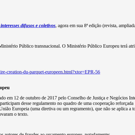
interesses difusos e coletivos
, agora em sua 8ª edição (revista, ampliada 
nistério Público transnacional. O Ministério Público Europeu terá atrib
ciaire-creation-du-parquet-europeen.html?xtor=EPR-56
ropeu
ado em 12 de outubro de 2017 pelo Conselho de Justiça e Negócios Inter
participam desse regulamento no quadro de uma cooperação reforçada [n
União Europeia (uma diretiva ou um regramento), que não se aplica a 
ovaram o texto.
os autores de fraudes ao orçamento europeu, notadamente: