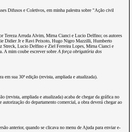
sses Difusos e Coletivos, em minha palestra sobre "Ação civil
r Tereza Arruda Alvim, Mirna Cianci e Lucio Delfino; os autores
ie Didier Jr e Ravi Peixoto, Hugo Nigro Mazzilli, Humberto
Streck, Lucio Delfino e Ziel Ferreira Lopes, Mirna Cianci e
a. A mim coube escrever sobre
A força obrigatória dos
ora em sua 30ª edição (revista, ampliada e atualizada).
ão (revista, ampliada e atualizada) acaba de chegar da gráfica no
e e autorização do departamento comercial, a obra deverá chegar ao
rsão anterior, quando se clicava no menu de Ajuda para enviar e-