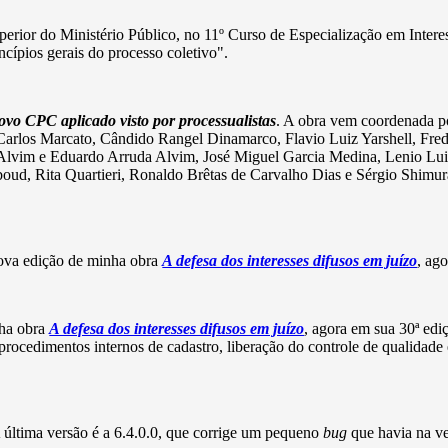
perior do Ministério Público, no 11º Curso de Especialização em Intere
incípios gerais do processo coletivo".
vo CPC aplicado visto por processualistas
. A obra vem coordenada po
Carlos Marcato, Cândido Rangel Dinamarco, Flavio Luiz Yarshell, Fred
Alvim e Eduardo Arruda Alvim, José Miguel Garcia Medina, Lenio Luiz 
oud, Rita Quartieri, Ronaldo Brêtas de Carvalho Dias e Sérgio Shimur
a nova edição de minha obra
A defesa dos interesses difusos em juízo
, ag
ha obra
A defesa dos interesses difusos em juízo
, agora em sua 30ª ediç
 procedimentos internos de cadastro, liberação do controle de qualidad
última versão é a 6.4.0.0, que corrige um pequeno
bug
que havia na ve