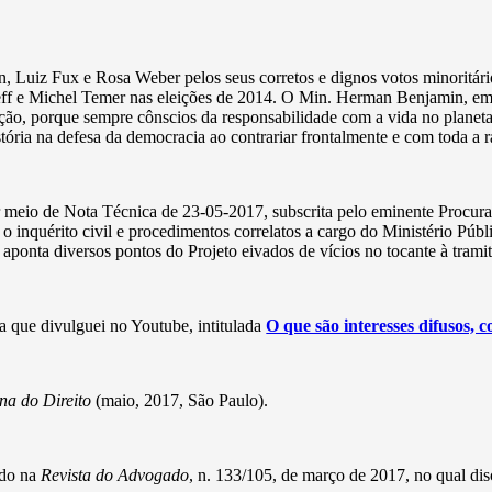
uiz Fux e Rosa Weber pelos seus corretos e dignos votos minoritários 
 e Michel Temer nas eleições de 2014. O Min. Herman Benjamin, em seu
ção, porque sempre cônscios da responsabilidade com a vida no planeta
ria na defesa da democracia ao contrariar frontalmente e com toda a r
 meio de Nota Técnica de 23-05-2017, subscrita pelo eminente Procurad
 inquérito civil e procedimentos correlatos a cargo do Ministério Públic
onta diversos pontos do Projeto eivados de vícios no tocante à tramita
a que divulguei no Youtube, intitulada
O que são interesses difusos, 
na do Direito
(maio, 2017, São Paulo).
ado na
Revista do Advogado
, n. 133/105, de março de 2017, no qual di