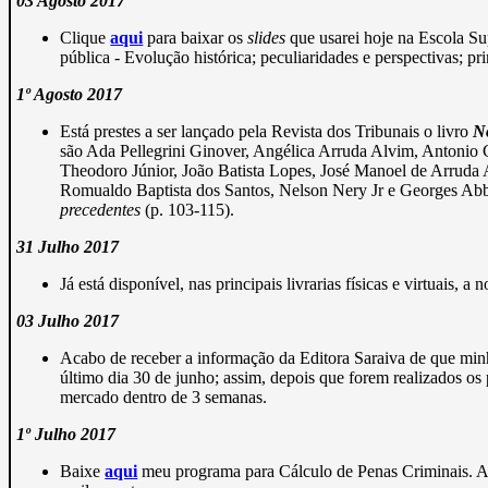
03 Agosto 2017
Clique
aqui
para baixar os
slides
que usarei hoje na Escola Su
pública - Evolução histórica; peculiaridades e perspectivas; pr
1º Agosto 2017
Está prestes a ser lançado pela Revista dos Tribunais o livro
No
são Ada Pellegrini Ginover, Angélica Arruda Alvim, Antonio 
Theodoro Júnior, João Batista Lopes, José Manoel de Arruda 
Romualdo Baptista dos Santos, Nelson Nery Jr e Georges Abb
precedentes
(p. 103-115).
31 Julho 2017
Já está disponível, nas principais livrarias físicas e virtuais, 
03 Julho 2017
Acabo de receber a informação da Editora Saraiva de que min
último dia 30 de junho; assim, depois que forem realizados os
mercado dentro de 3 semanas.
1º Julho 2017
Baixe
aqui
meu programa para Cálculo de Penas Criminais. A 