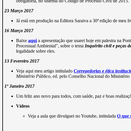
obrigatória, no sistema do Código de Processo Civil de 2015.
23 Março 2017
Já está em produção na Editora Saraiva a 30ª edição de meu li
16 Março 2017
Baixe
aqui
a apresentação que usarei hoje em palestra na Pon
Processual Ambiental", sobre o tema
Inquérito civil e peças 
legalidade sobre eles.
13 Fevereiro 2017
Veja aqui meu artigo intitulado
Corregedorias e ética instituc
Ministério Público
, ed. pelo Conselho Nacional do Ministério Pú
1º Janeiro 2017
Um feliz ano novo para todos, com saúde, paz e boas realizaç
Vídeos
Veja a aula que divulguei no Youtube, intitulada
O que s