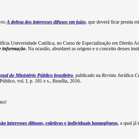
vro
A defesa dos interesses difusos em juízo
, que deverá ficar pronta e
tifícia Universidade Católica, no Curso de Especialização em Direito A
de informação
. Na ocasião, abordarei as origens e o conceito desses inst
ional do Ministério Público brasileiro
,
publicado na
Revista Jurídica C
blico, vol. I, p. 181 e s., Brasília, 2016.
ões
!
ão interesses difusos, coletivos e individuais homogêneos
, a qual já