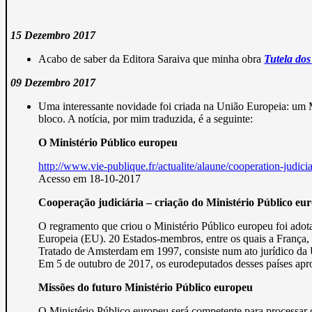
15 Dezembro 2017
Acabo de saber da Editora Saraiva que minha obra
Tutela dos 
09 Dezembro 2017
Uma interessante novidade foi criada na União Europeia: um Mi
bloco. A notícia, por mim traduzida, é a seguinte:
O Ministério Público europeu
http://www.vie-publique.fr/actualite/alaune/cooperation-judi
Acesso em 18-10-2017
Cooperação judiciária – criação do Ministério Público eu
O regramento que criou o Ministério Público europeu foi adot
Europeia (EU). 20 Estados-membros, entre os quais a França, 
Tratado de Amsterdam em 1997, consiste num ato jurídico da 
Em 5 de outubro de 2017, os eurodeputados desses países apr
Missões do futuro Ministério Público europeu
O Ministério Público europeu será competente para processar 