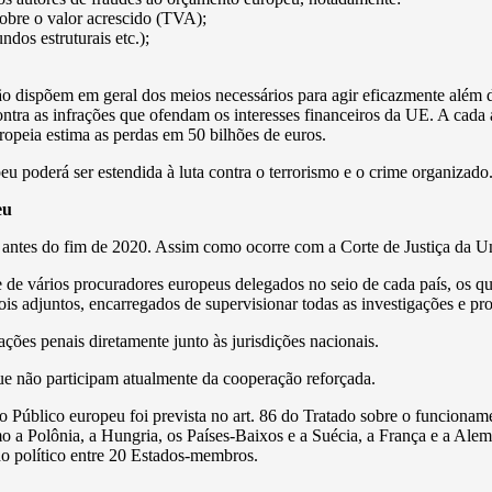
sobre o valor acrescido (TVA);
ndos estruturais etc.);
ão dispõem em geral dos meios necessários para agir eficazmente além de
ontra as infrações que ofendam os interesses financeiros da UE. A cada
peia estima as perdas em 50 bilhões de euros.
poderá ser estendida à luta contra o terrorismo e o crime organizado
eu
os, antes do fim de 2020. Assim como ocorre com a Corte de Justiça da
e vários procuradores europeus delegados no seio de cada país, os qua
dois adjuntos, encarregados de supervisionar todas as investigações e 
ões penais diretamente junto às jurisdições nacionais.
e não participam atualmente da cooperação reforçada.
o Público europeu foi prevista no art. 86 do Tratado sobre o funciona
 a Polônia, a Hungria, os Países-Baixos e a Suécia, a França e a Al
o político entre 20 Estados-membros.