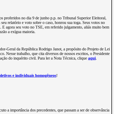
proferidos no dia 9 de junho p.p. no Tribunal Superior Eleitoral,
 relatório e voto sobre o caso, honrou sua toga. Seus votos no
. E agora seu voto no TSE, em referido julgamento, aliás muito bem
azão a exígua maioria.
or-Geral da República Rodrigo Janot, a propósito do Projeto de Lei
o. Nesse trabalho, que cita diversos de nossos escritos, o Presidente
ção do inquérito civil. Para ler a Nota Técnica, clique
aqui
.
coletivos e individuais homogêneos
!
scuto a importância dos precedentes, que passam a ser de observância